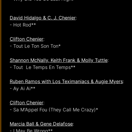
David Hidalgo & C. J. Chenier
:
- Hot Rod**
Clifton Chenier
:
- Tout Le Ton Son Ton*
Shannon McNally, Keith Frank & Molly Tuttle
:
- Tout Le Temps En Temps**
Ruben Ramos with Los Teximaniacs & Augie Myers
:
- Ay Ai Ai**
Clifton Chenier
:
- Sa M'Appel Fou (They Call Me Crazy)*
Marcia Ball & Gene Delafose
:
- I May Be Wrong**