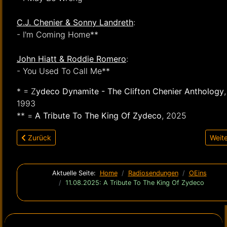
C.J. Chenier & Sonny Landreth
:
- I'm Coming Home**
John Hiatt & Roddie Romero
:
- You Used To Call Me**
* = Z
ydeco Dynamite - The Clifton Chenier Anthology
,
1993
** =
A Tribute To The King Of Zydeco
, 2025
Vorheriger Beitrag: 25.08.2025: Bruce Katz Band, Mark Humm
Näch
Zurück
Weit
Aktuelle Seite:
Home
Radiosendungen
OEins
11.08.2025: A Tribute To The King Of Zydeco