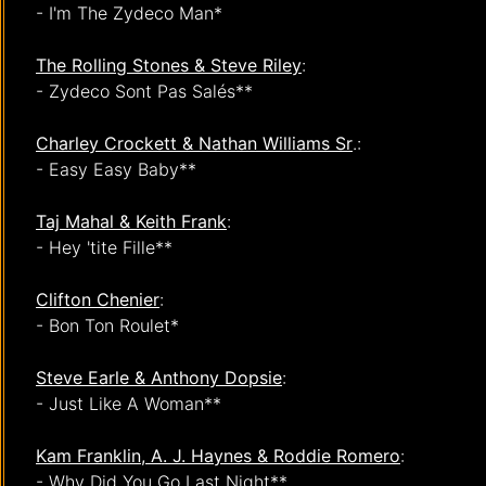
- I'm The Zydeco Man*
The Rolling Stones & Steve Riley
:
- Zydeco Sont Pas Salés**
Charley Crockett & Nathan Williams Sr
.:
- Easy Easy Baby**
Taj Mahal & Keith Frank
:
- Hey 'tite Fille**
Clifton Chenier
:
- Bon Ton Roulet*
Steve Earle & Anthony Dopsie
:
- Just Like A Woman**
Kam Franklin, A. J. Haynes & Roddie Romero
:
- Why Did You Go Last Night**