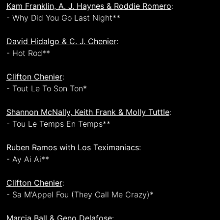
Kam Franklin, A. J. Haynes & Roddie Romero
:
- Why Did You Go Last Night**
David Hidalgo & C. J. Chenier
:
- Hot Rod**
Clifton Chenier
:
- Tout Le To Son Ton*
Shannon McNally, Keith Frank & Molly Tuttle
:
- Tou Le Temps En Temps**
Ruben Ramos with Los Teximaniacs
:
- Ay Ai Ai**
Clifton Chenier
:
- Sa M'Appel Fou (They Call Me Crazy)*
Marcia Ball & Geno Delafose
: