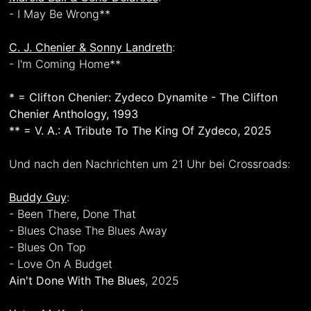
- I May Be Wrong**
C. J. Chenier & Sonny Landreth
:
- I'm Coming Home**
* = Clifton Chenier: Zydeco Dynamite - The Clifton
Chenier Anthology, 1993
** = V. A.: A Tribute To The King Of Zydeco, 2025
Und nach den Nachrichten um 21 Uhr bei Crossroads:
Buddy Guy
:
- Been There, Done That
- Blues Chase The Blues Away
- Blues On Top
- Love On A Budget
Ain't Done With The Blues
, 2025