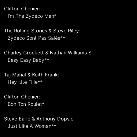
Clifton Chenier
:
- I'm The Zydeco Man*
The Rolling Stones & Steve Riley
:
- Zydeco Sont Pas Salés**
Charley Crockett & Nathan Williams Sr
.:
- Easy Easy Baby**
Taj Mahal & Keith Frank
:
- Hey 'tite Fille**
Clifton Chenier
:
- Bon Ton Roulet*
Steve Earle & Anthony Dopsie
:
- Just Like A Woman**