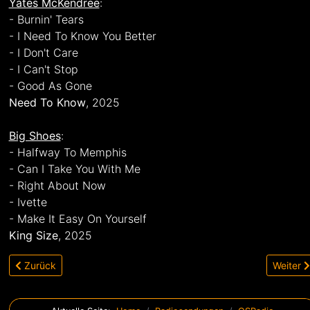
Yates McKendree
:
- Burnin' Tears
- I Need To Know You Better
- I Don't Care
- I Can't Stop
- Good As Gone
Need To Know
, 2025
Big Shoes
:
- Halfway To Memphis
- Can I Take You With Me
- Right About Now
- Ivette
- Make It Easy On Yourself
King Size
, 2025
Vorheriger Beitrag: 20.08.25: Neuerscheinungen August 2025
Nächster
Zurück
Weiter